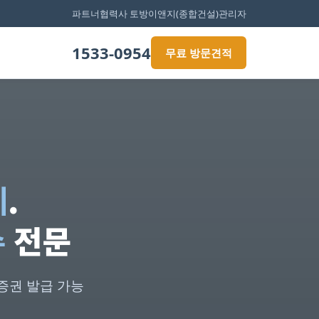
파트너협력사 토방이앤지(종합건설)
관리자
1533-0954
무료 방문견적
게
.
수
전문
증권 발급 가능