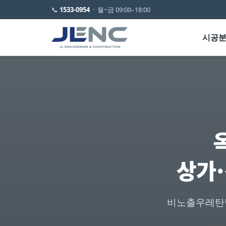
📞
1533-0954
· 월~금 09:00–18:00
시공
상가
비노출우레탄방