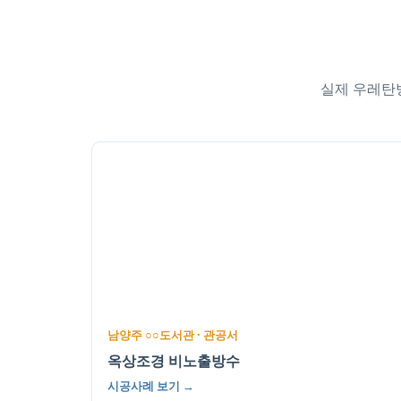
실제 우레탄방
남양주 ○○도서관 · 관공서
옥상조경 비노출방수
시공사례 보기 →