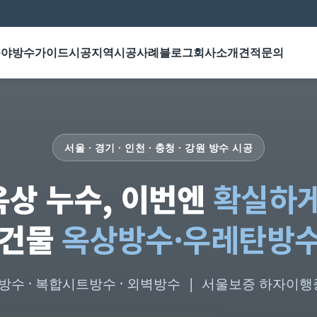
분야
방수가이드
시공지역
시공사례
블로그
회사소개
견적문의
서울 · 경기 · 인천 · 충청 · 강원 방수 시공
옥상 누수, 이번엔
확실하
·건물
옥상방수·우레탄방
수 · 복합시트방수 · 외벽방수 | 서울보증 하자이행