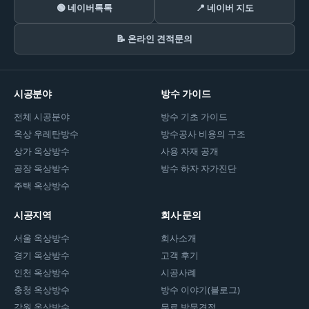
🟢 네이버톡톡
📍 네이버 지도
📝 온라인 견적문의
시공분야
방수 가이드
전체 시공분야
방수 기초 가이드
옥상 우레탄방수
방수공사 비용의 구조
상가 옥상방수
사용 자재 공개
공장 옥상방수
방수 하자 자가진단
주택 옥상방수
시공지역
회사·문의
서울 옥상방수
회사소개
경기 옥상방수
고객 후기
인천 옥상방수
시공사례
충청 옥상방수
방수 이야기(블로그)
강원 옥상방수
무료 방문견적