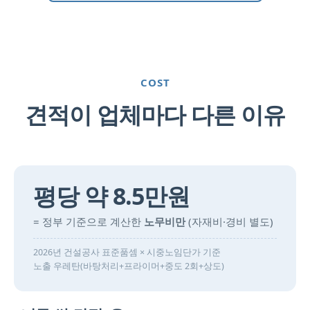
COST
견적이 업체마다 다른 이유
평당 약 8.5만원
= 정부 기준으로 계산한
노무비만
(자재비·경비 별도)
2026년 건설공사 표준품셈 × 시중노임단가 기준
노출 우레탄(바탕처리+프라이머+중도 2회+상도)