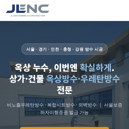
서울 · 경기 · 인천 · 충청 · 강원 방수 시공
옥상 누수, 이번엔
확실하게
.
상가·건물
옥상방수·우레탄방수
전문
비노출우레탄방수 · 복합시트방수 · 외벽방수 | 서울보증
하자이행증권 발급 가능