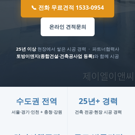
📞 전화 무료견적 1533-0954
온라인 견적문의
25년 이상
현장에서 쌓은 시공 경력 · 파트너협력사
토방이앤지(종합건설·건축공사업 등록)
와 함께 시공
수도권 전역
25년+ 경력
서울·경기·인천 + 충청·강원
건축 전공·현장 시공 경력